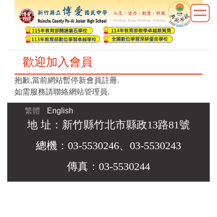
跳
到
主
要
內
歡迎加入會員
容
區
抱歉,當前網站暫停新會員註冊.
如需服務請聯絡網站管理員.
繁體
English
地 址：新竹縣竹北市縣政13路81號
總機：03-5530246、03-5530243
傳真：03-5530244