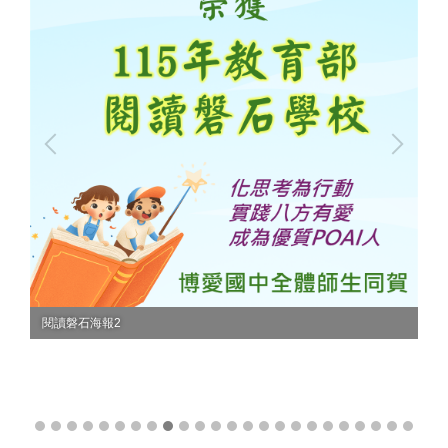
閱讀磐石海報2
教