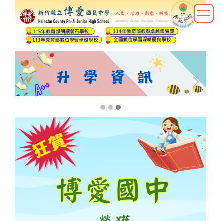
跳
到
主
要
內
容
區